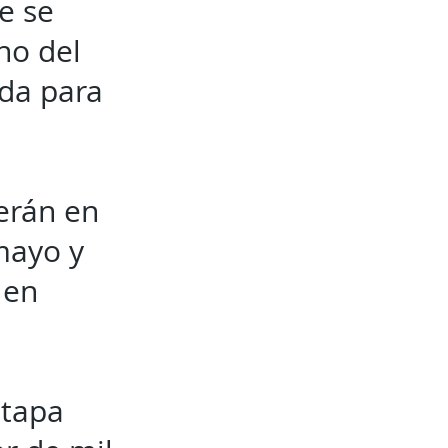
e se
no del
ada para
serán en
mayo y
 en
etapa