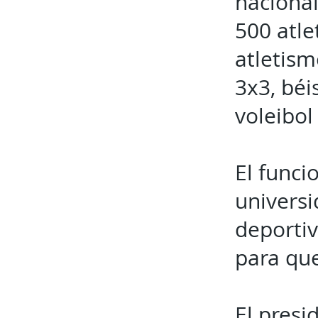
nacional
500 atle
atletism
3x3, béis
voleibol
El funci
univers
deportiv
para que
El presi