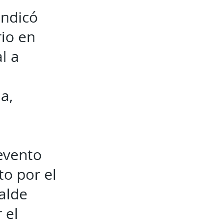
indicó
rio en
l a
a,
evento
to por el
alde
 el