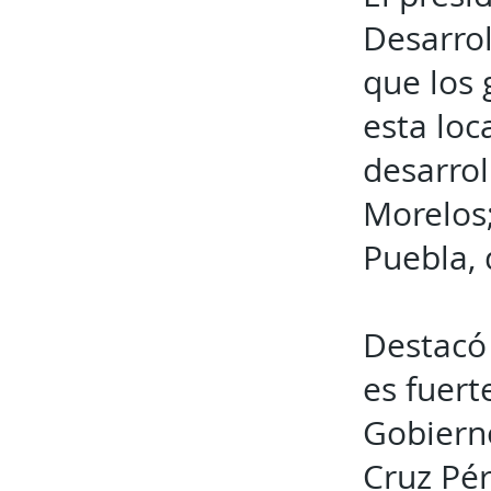
Desarrol
que los 
esta loc
desarrol
Morelos;
Puebla, d
Destacó 
es fuert
Gobierno
Cruz Pér