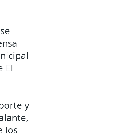
 se
ensa
nicipal
e El
porte y
alante,
e los