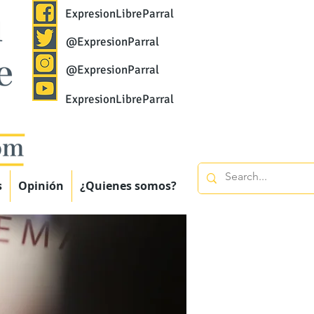
ExpresionLibreParral
@ExpresionParral
@ExpresionParral
ExpresionLibreParral
s
Opinión
¿Quienes somos?