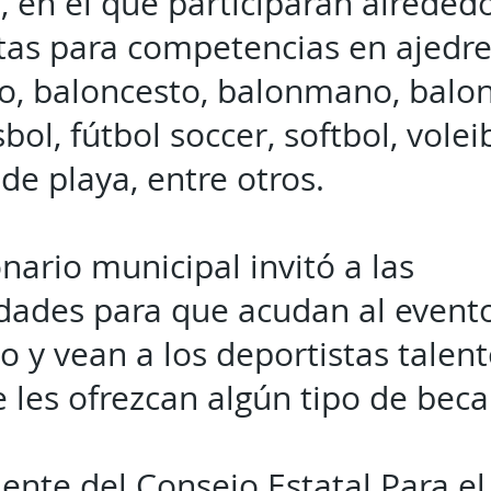
, en el que participarán alreded
tas para competencias en ajedre
o, baloncesto, balonmano, balo
bol, fútbol soccer, softbol, volei
 de playa, entre otros.
onario municipal invitó a las
idades para que acudan al event
o y vean a los deportistas talen
 les ofrezcan algún tipo de beca
dente del Consejo Estatal Para el