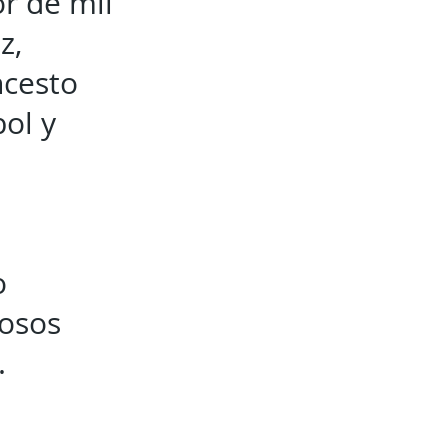
or de mil
z,
ncesto
bol y
o
tosos
.