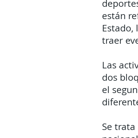
deportes
están re
Estado, 
traer ev
Las acti
dos bloq
el segun
diferent
Se trata