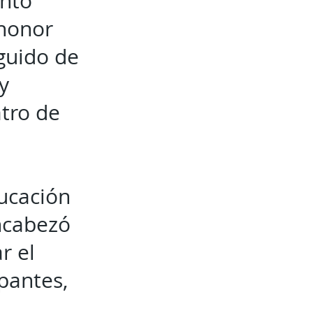
ento
 honor
eguido de
y
tro de
ucación
ncabezó
r el
ipantes,