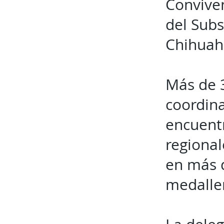
Conviven
del Subs
Chihuahu
Más de 
coordina
encuent
regional
en más d
medaller