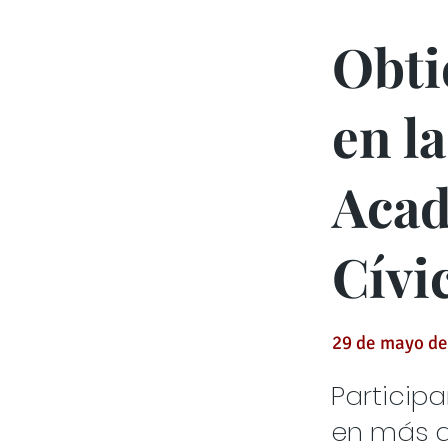
Obti
en l
Acad
Cívi
29 de mayo de
Particip
en más d