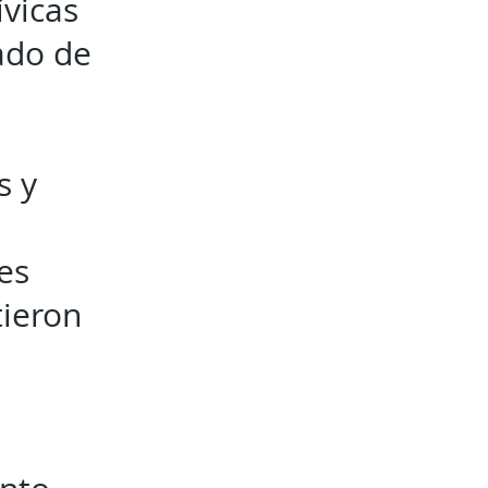
ívicas
ado de
s y
es
tieron