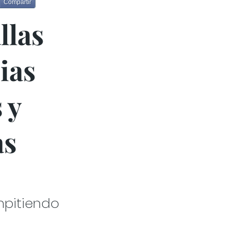
Compartir
llas
ias
 y
as
mpitiendo