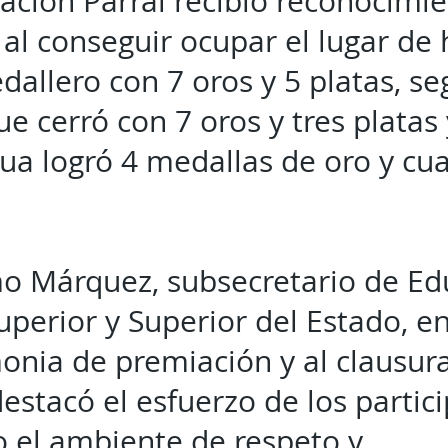
ación Parral recibió reconocimi
 al conseguir ocupar el lugar de
dallero con 7 oros y 5 platas, s
ue cerró con 7 oros y tres platas 
a logró 4 medallas de oro y cua
mo Márquez, subsecretario de Ed
perior y Superior del Estado, e
onia de premiación y al clausura
estacó el esfuerzo de los partic
 el ambiente de respeto y