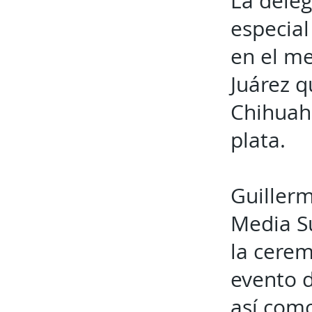
La deleg
especial
en el me
Juárez q
Chihuahu
plata.
Guiller
Media Su
la cerem
evento d
así como