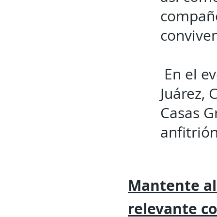
compañer
conviven
En el ev
Juárez, 
Casas G
anfitrión
Mantente al
relevante
c