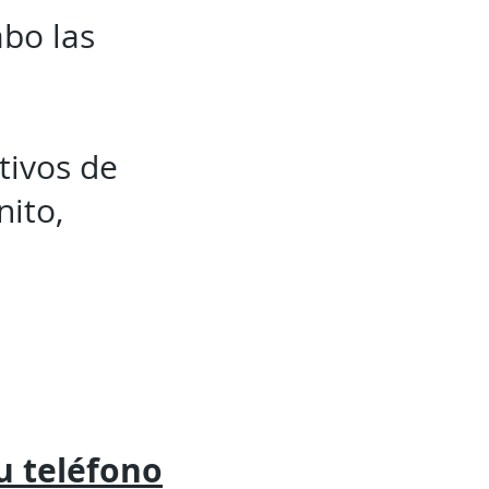
abo las
tivos de
nito,
tu
teléfono