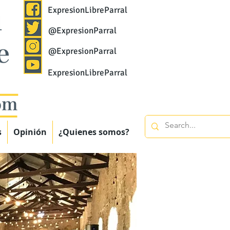
ExpresionLibreParral
@ExpresionParral
@ExpresionParral
ExpresionLibreParral
s
Opinión
¿Quienes somos?