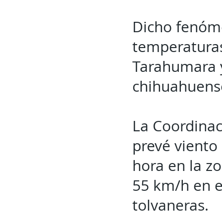
Dicho fenóm
temperaturas
Tarahumara y
chihuahuens
La Coordinac
prevé viento
hora en la z
55 km/h en e
tolvaneras.