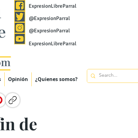
ExpresionLibreParral
@ExpresionParral
@ExpresionParral
ExpresionLibreParral
s
Opinión
¿Quienes somos?
fin de