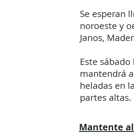
Se esperan ll
noroeste y o
Janos, Made
Este sábado 
mantendrá am
heladas en l
partes altas.
Mantente al