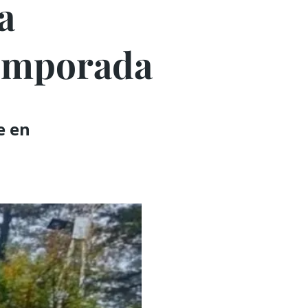
a
temporada
e en