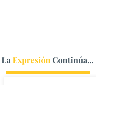
La
Expresión
Continúa...
Se reúne Maru Campos
con Jorge Chanez para
dar seguimiento a plan
de obra pública