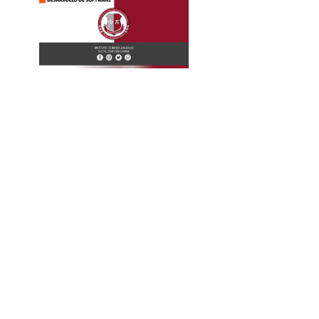
La
Expresión
Continúa...