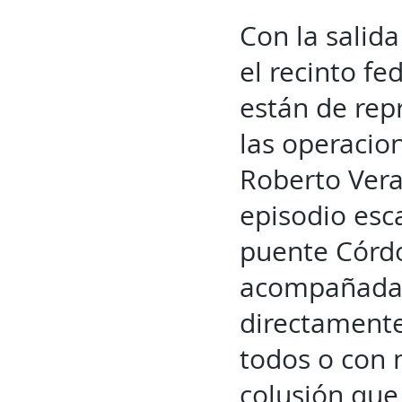
Con la salid
el recinto f
están de rep
las operacio
Roberto Vera
episodio esca
puente Córdo
acompañada 
directamente
todos o con n
colusión que 