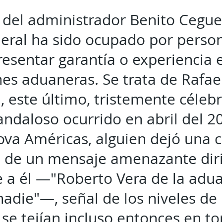
a del administrador Benito Cegu
ederal ha sido ocupado por perso
resentar garantía o experiencia 
nes aduaneras. Se trata de Rafae
, este último, tristemente céleb
ndaloso ocurrido en abril del 20
va Américas, alguien dejó una 
de un mensaje amenazante dir
 a él —"Roberto Vera de la adua
adie"—, señal de los niveles de 
se tejían incluso entonces en tor