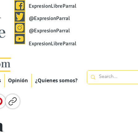
ExpresionLibreParral
@ExpresionParral
@ExpresionParral
ExpresionLibreParral
s
Opinión
¿Quienes somos?
a