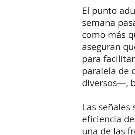
El punto adu
semana pasa
como más qu
aseguran que
para facilita
paralela de 
diversos—, 
Las señales 
eficiencia d
una de las f