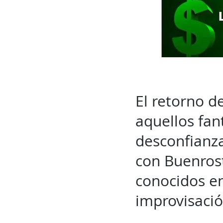
El retorno d
aquellos fan
desconfianza
con Buenrost
conocidos en
improvisaci