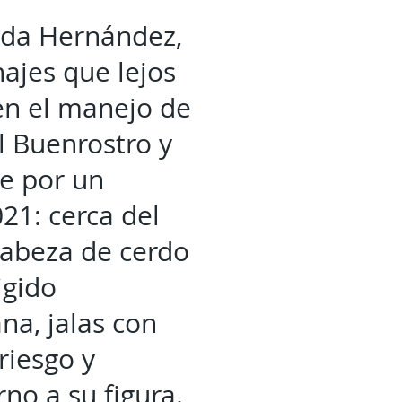
eda Hernández,
najes que lejos
en el manejo de
l Buenrostro y
re por un
21: cerca del
cabeza de cerdo
igido
na, jalas con
riesgo y
no a su figura.