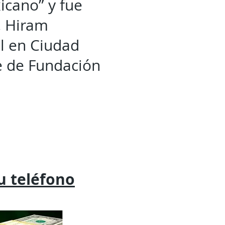
icano” y fue
, Hiram
al en Ciudad
te de Fundación
tu
teléfono