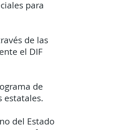
eciales para
través de las
ente el DIF
programa de
 estatales.
rno del Estado