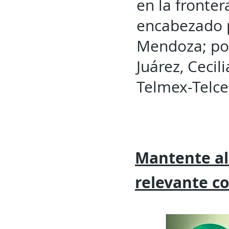
en la fronte
encabezado p
Mendoza; por
Juárez, Ceci
Telmex-Telce
Mantente al
relevante
c