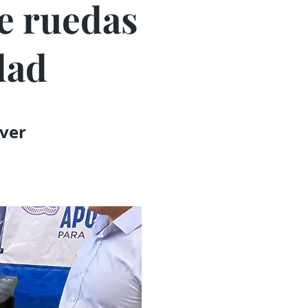
de ruedas
dad
ver