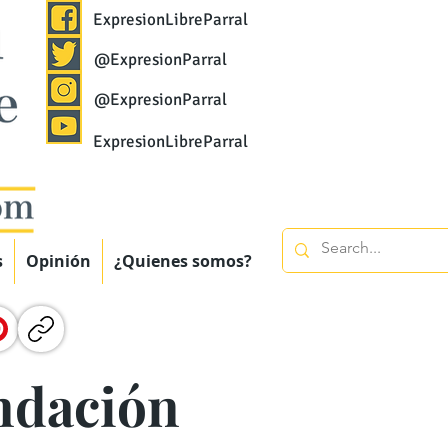
ExpresionLibreParral
@ExpresionParral
@ExpresionParral
ExpresionLibreParral
s
Opinión
¿Quienes somos?
undación