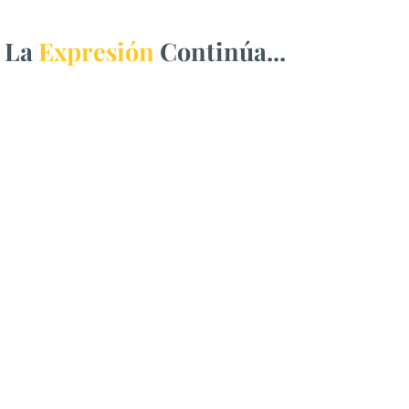
La
Expresión
Continúa...
Entrega SEyD 242 equipos
de cómputo a
Universidades
Tecnológicas y la
Politécnica de Chihuahua
La dotación de herramientas digitales
representó una inversión cercana a los 7
millones de pesos en beneficio de la
educación superior