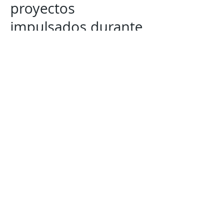
proyectos
impulsados durante
la gestión de Cruz
Pérez Cuéllar, en un
contexto político
donde la estabilidad
gubernamental y la
conclusión de las
obras en marcha
serán algunos de los
principales
indicadores de