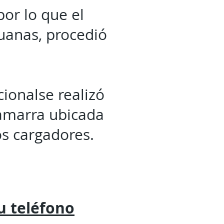
por lo que el
uanas, procedió
ionalse realizó
hamarra ubicada
os cargadores.
tu
teléfono