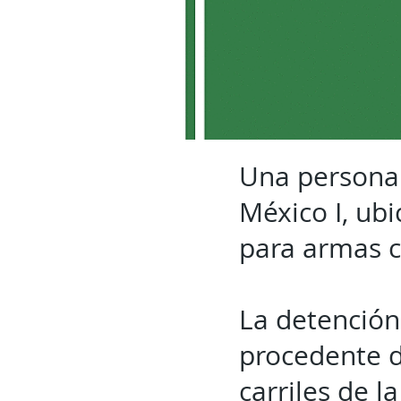
Una persona 
México I, ub
para armas co
La detención
procedente d
carriles de l