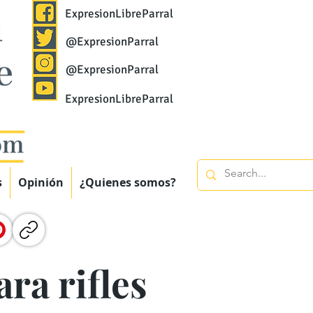
ExpresionLibreParral
@ExpresionParral
@ExpresionParral
ExpresionLibreParral
s
Opinión
¿Quienes somos?
ra rifles