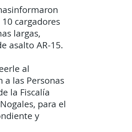
nasinformaron
n 10 cargadores
as largas,
de asalto AR-15.
eerle al
n a las Personas
e la Fiscalía
 Nogales, para el
ondiente y