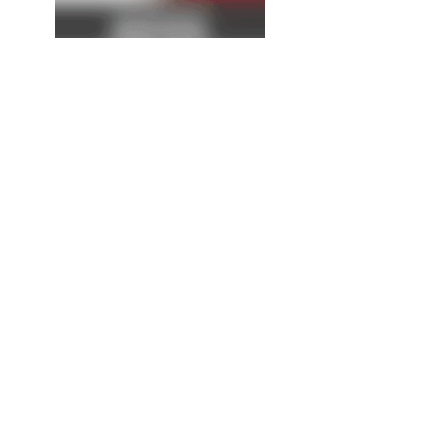
La
Expresión
Continúa...
¡Chécate! Ofrecerán más
de 500 estudios gratuitos