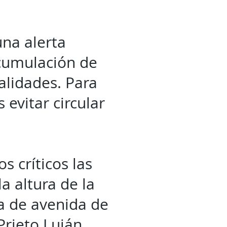
una alerta
acumulación de
ialidades. Para
 evitar circular
 críticos las
a altura de la
ra de avenida de
Prieto Luján,