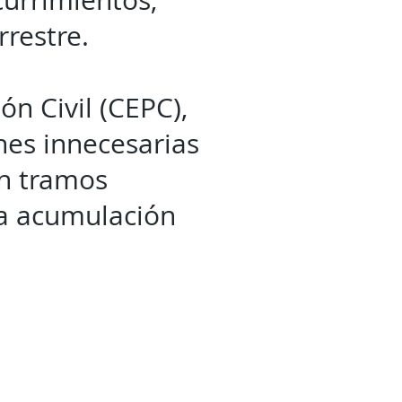
currimientos,
rrestre.
ón Civil (CEPC),
nes innecesarias
en tramos
 a acumulación