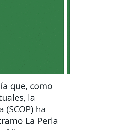
nía que, como
uales, la
a (SCOP) ha
 tramo La Perla