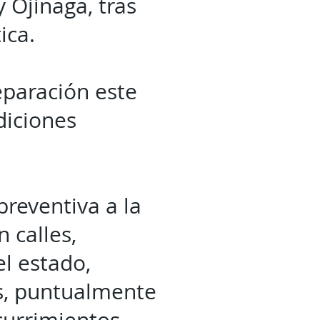
 Ojinaga, tras
tica.
eparación este
diciones
preventiva a la
 calles,
el estado,
es, puntualmente