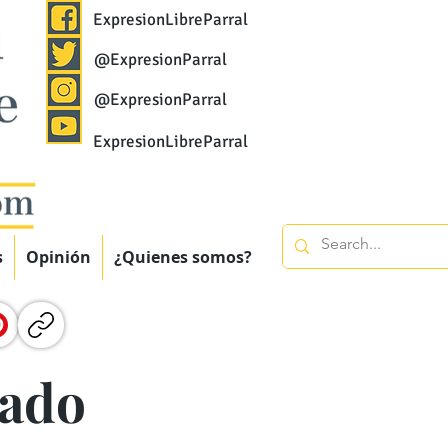
ExpresionLibreParral
@ExpresionParral
@ExpresionParral
ExpresionLibreParral
s
Opinión
¿Quienes somos?
tado