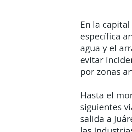
En la capita
específica a
agua y el ar
evitar incide
por zonas a
Hasta el mom
siguientes vi
salida a Juár
las Industri