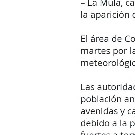
– La Mula, c
la aparición 
El área de Co
martes por l
meteorológic
Las autorida
población ant
avenidas y c
debido a la 