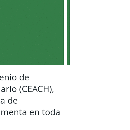
enio de
uario (CEACH),
ña de
ementa en toda