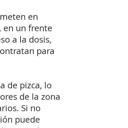
ometen en
, en un frente
o a la dosis,
contratan para
 de pizca, lo
ores de la zona
ios. Si no
ción puede