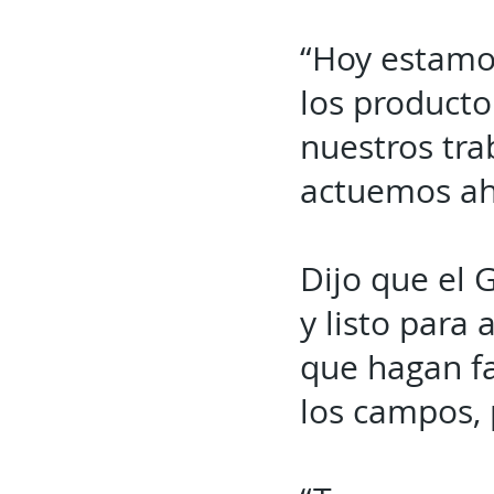
“Hoy estamos
los producto
nuestros tra
actuemos ah
Dijo que el 
y listo para
que hagan fa
los campos,