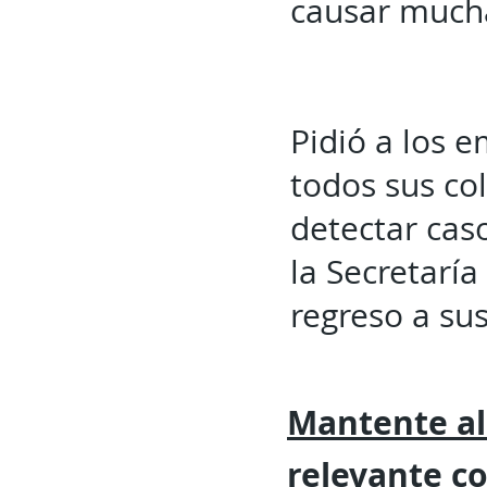
causar mucha
Pidió a los 
todos sus co
detectar cas
la Secretarí
regreso a s
Mantente al
relevante
c