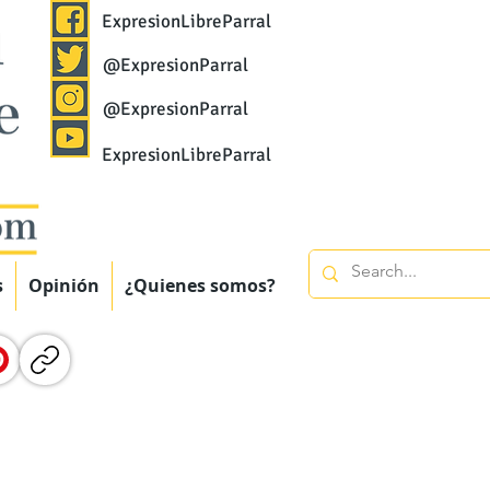
ExpresionLibreParral
@ExpresionParral
@ExpresionParral
ExpresionLibreParral
s
Opinión
¿Quienes somos?