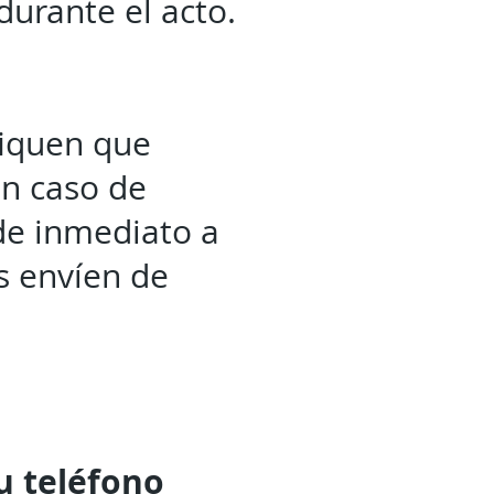
urante el acto.
fiquen que
en caso de
de inmediato a
s envíen de
tu
teléfono