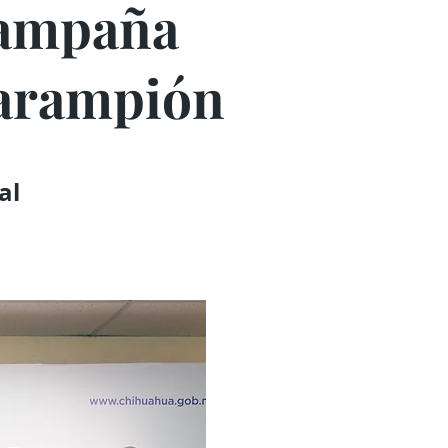
campaña
sarampión
al