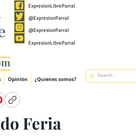
ExpresionLibreParral
@ExpresionParral
@ExpresionParral
ExpresionLibreParral
s
Opinión
¿Quienes somos?
ado Feria