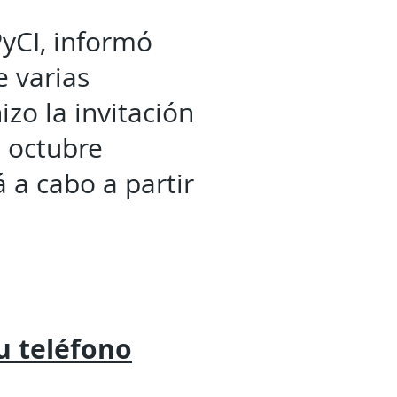
PyCI, informó
e varias
zo la invitación
e octubre
á a cabo a partir
tu
teléfono