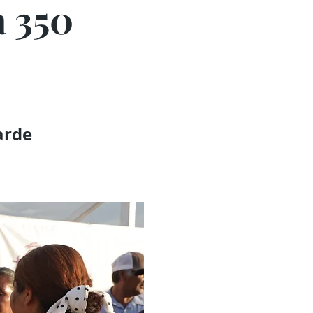
a 350
arde