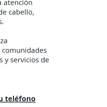
rá atención
de cabello,
s.
iza
as comunidades
s y servicios de
tu
teléfono