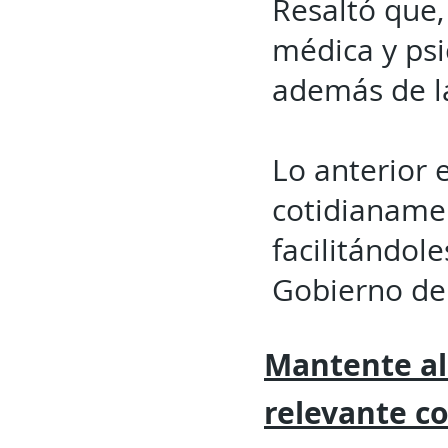
Resaltó que,
médica y psic
además de la
Lo anterior 
cotidianamen
facilitándol
Gobierno del
Mantente al
relevante
c