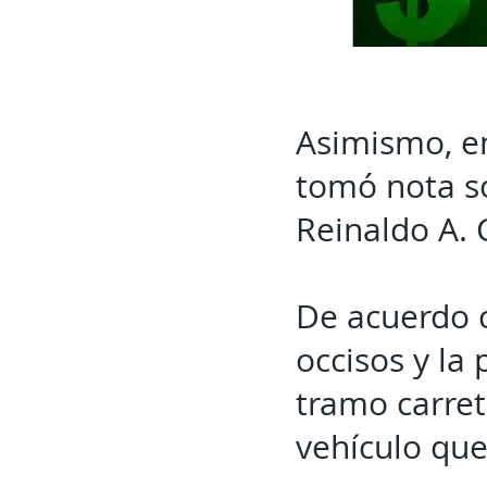
Asimismo, en
tomó nota s
Reinaldo A. 
De acuerdo c
occisos y la
tramo carre
vehículo que