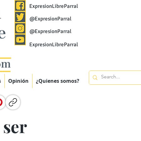
ExpresionLibreParral
@ExpresionParral
@ExpresionParral
ExpresionLibreParral
s
Opinión
¿Quienes somos?
 ser