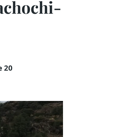
uachochi-
e 20