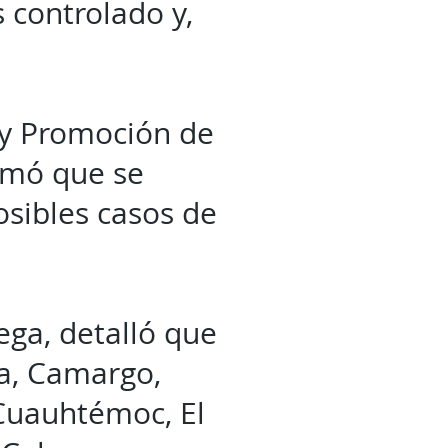
s controlado y,
n y Promoción de
ormó que se
osibles casos de
tega, detalló que
za, Camargo,
 Cuauhtémoc, El