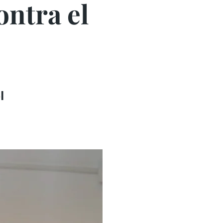
ontra el
l