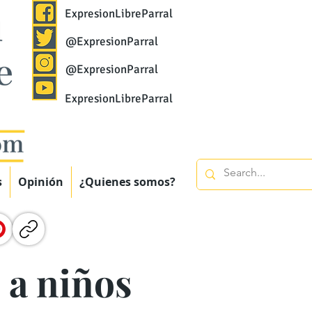
ExpresionLibreParral
@ExpresionParral
@ExpresionParral
ExpresionLibreParral
s
Opinión
¿Quienes somos?
 a niños