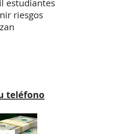
il estudiantes
nir riesgos
rzan
tu
teléfono