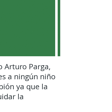
o Arturo Parga,
es a ningún niño
pión ya que la
idar la