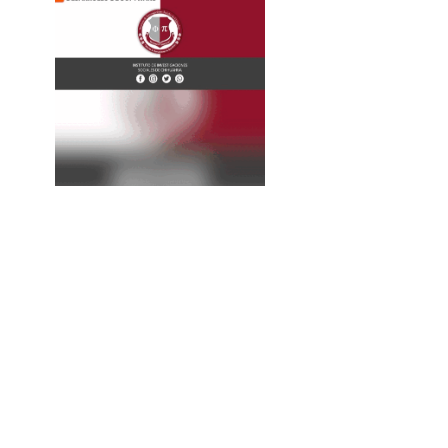
La
Expresión
Continúa...