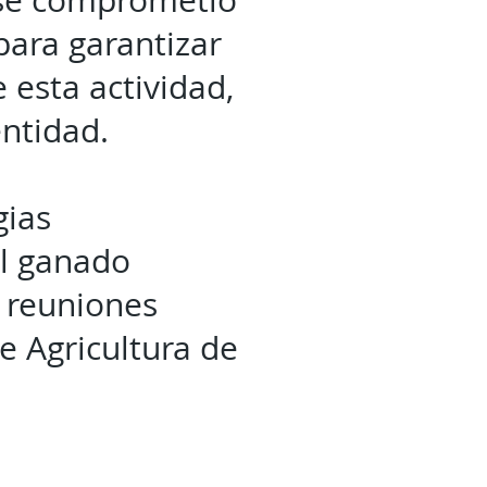
 se comprometió
para garantizar
 esta actividad,
ntidad.
gias
el ganado
s reuniones
 Agricultura de