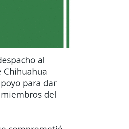
despacho al
e Chihuahua
 apoyo para dar
s miembros del