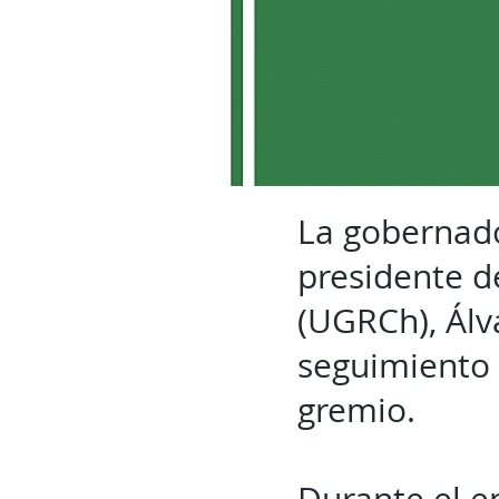
La gobernad
presidente d
(UGRCh), Álva
seguimiento 
gremio.