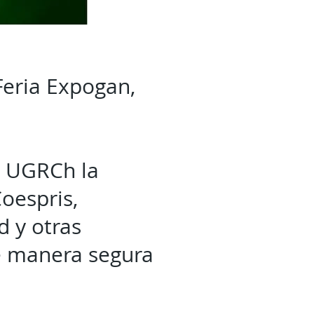
Feria Expogan,
la UGRCh la
Coespris,
d y otras
de manera segura