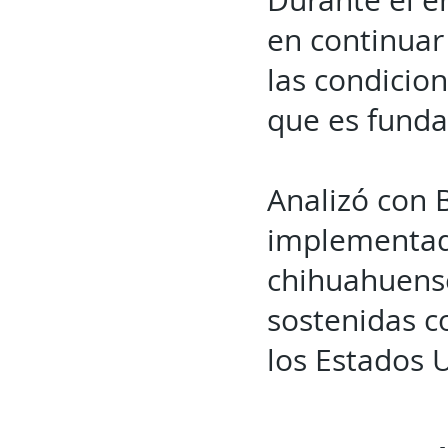
Durante el e
en continuar 
las condicion
que es funda
Analizó con B
implementada
chihuahuense
sostenidas c
los Estados 