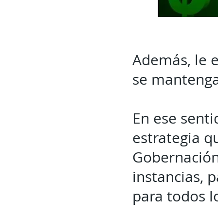
Además, le e
se mantenga
En ese senti
estrategia q
Gobernación E
instancias, 
para todos l