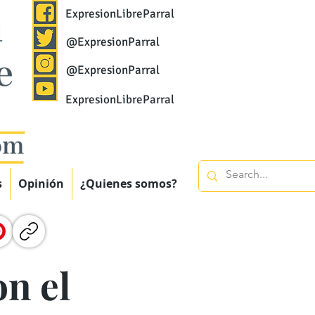
ExpresionLibreParral
@ExpresionParral
@ExpresionParral
ExpresionLibreParral
s
Opinión
¿Quienes somos?
n el