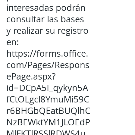
interesadas podrán
consultar las bases
y realizar su registro
en:
https://forms.office.
com/Pages/Respons
ePage.aspx?
id=DCpA5I_qykyn5A
fCtOLgcl8YmuMi59C
r6BHGbQEatBUQlhC
NzBEWktYM1JLOEdP
MlFKTlRSSlRDWS4u