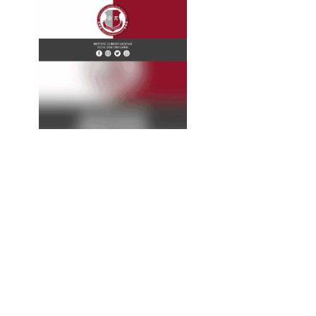
La
Expresión
Continúa...