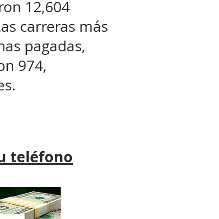
aron 12,604
Las carreras más
chas pagadas,
on 974,
es.
tu
teléfono