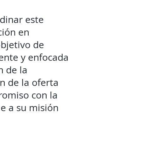
dinar este
ción en
objetivo de
rente y enfocada
n de la
n de la oferta
romiso con la
me a su misión