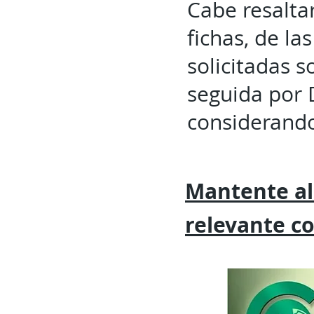
Cabe resaltar
fichas, de l
solicitadas 
seguida por 
considerando
Mantente al
relevante
c