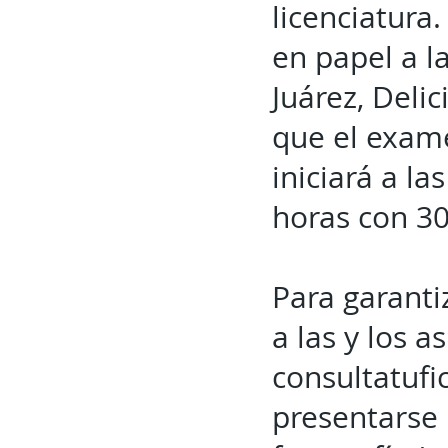
licenciatura
en papel a l
Juárez, Deli
que el exame
iniciará a l
horas con 3
Para garanti
a las y los a
consultatufi
presentarse 