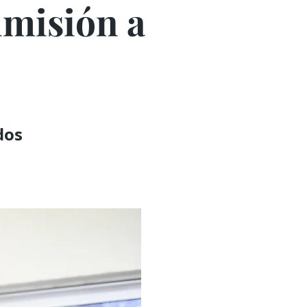
dmisión a
dos