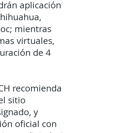
drán aplicación
Chihuahua,
moc; mientras
as virtuales,
duración de 4
UACH recomienda
l sitio
signado, y
ón oficial con