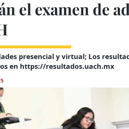
rán el examen de a
H
ades presencial y virtual; Los resulta
dos en
https://resultados.uach.mx
25