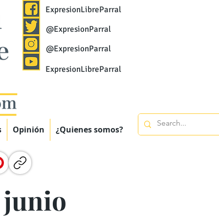
ExpresionLibreParral
@ExpresionParral
@ExpresionParral
ExpresionLibreParral
s
Opinión
¿Quienes somos?
 junio