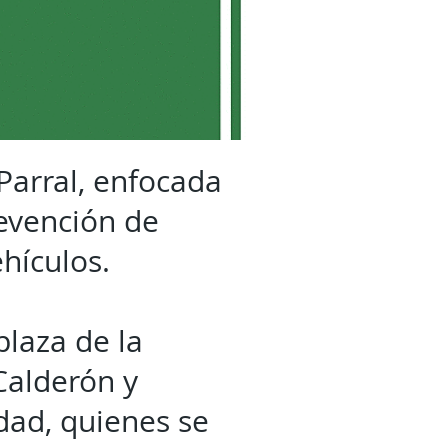
Parral, enfocada
revención de
hículos.
plaza de la
Calderón y
dad, quienes se