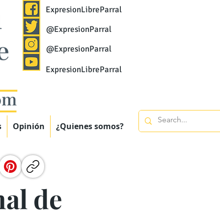
ExpresionLibreParral
@ExpresionParral
@ExpresionParral
ExpresionLibreParral
s
Opinión
¿Quienes somos?
al de