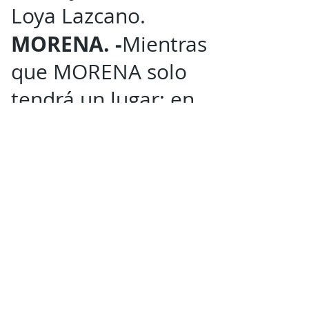
Loya Lazcano.
MORENA. -
Mientras
que MORENA solo
tendrá un lugar; en
la persona de
Yesenia Anait
Bojórquez Chávez.
CIERRE. -
Si los
números arrojados
en la jornada
electoral de este