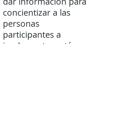
dar información para
concientizar a las
personas
participantes a
implementar estás
medidas sanitarias.
Es responsabilidad de
cada uno de los
involucrados en actos
de campaña,
observar y aplicar los
protocolos de salud,