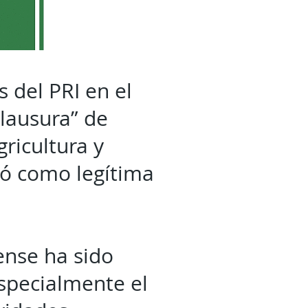
 del PRI en el
clausura” de
ricultura y
icó como legítima
nse ha sido
especialmente el