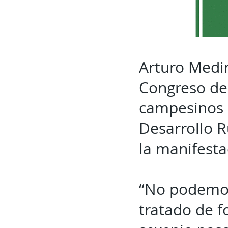
Arturo Medin
Congreso del
campesinos e
Desarrollo R
la manifesta
“No podemos
tratado de f