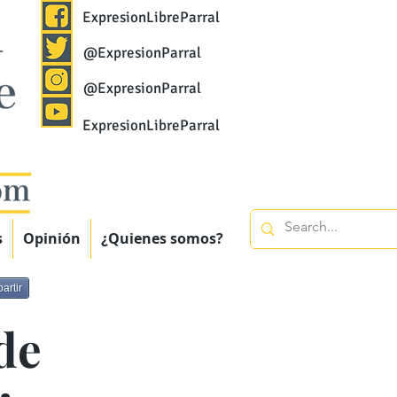
ExpresionLibreParral
@ExpresionParral
@ExpresionParral
ExpresionLibreParral
s
Opinión
¿Quienes somos?
artir
de