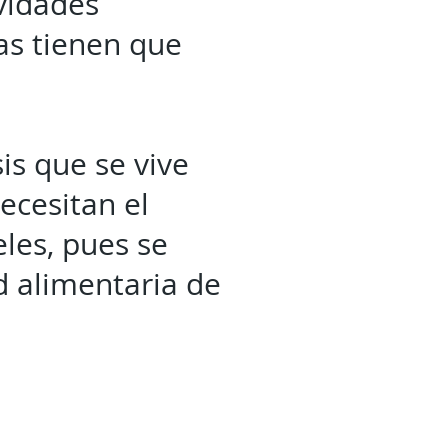
ividades
as tienen que
is que se vive
necesitan el
eles, pues se
d alimentaria de