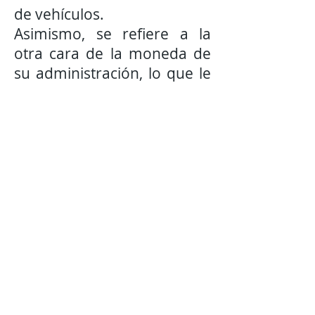
de vehículos.
Asimismo, se refiere a la
otra cara de la moneda de
su administración, lo que le
ha faltado concluir, lo que
ha quedado a deber y
refiere de inmediato al
proyecto de rescate de
espacios públicos como los
parques.
Asegura que su gobierno no
está pensando en grandes
obras, por el contrario, se le
apuesta al alumbrado
público, recoger la basura y
embellecer la ciudad.