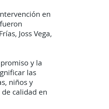
intervención en
 fueron
rías, Joss Vega,
.
promiso y la
nificar las
s, niños y
 de calidad en