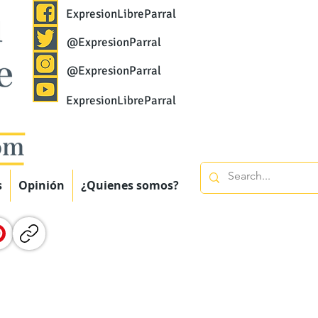
ExpresionLibreParral
@ExpresionParral
@ExpresionParral
ExpresionLibreParral
s
Opinión
¿Quienes somos?