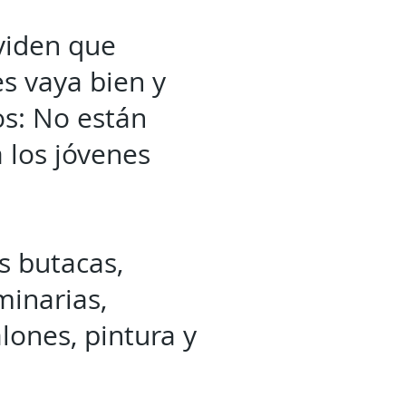
viden que
s vaya bien y
os: No están
a los jóvenes
s butacas,
minarias,
lones, pintura y