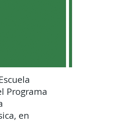
Escuela
el Programa
a
ica, en