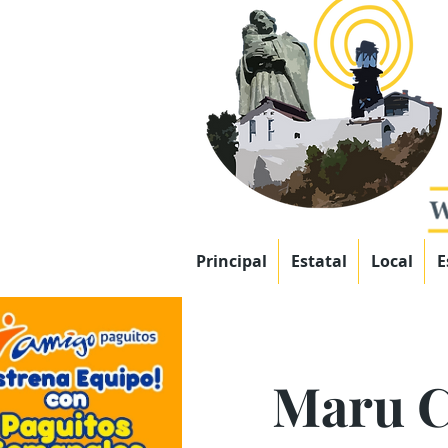
Principal
Estatal
Local
E
Maru C