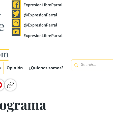
ExpresionLibreParral
@ExpresionParral
@ExpresionParral
ExpresionLibreParral
s
Opinión
¿Quienes somos?
rograma