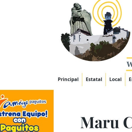
Principal
Estatal
Local
E
Maru C