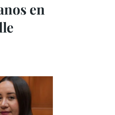
anos en
lle