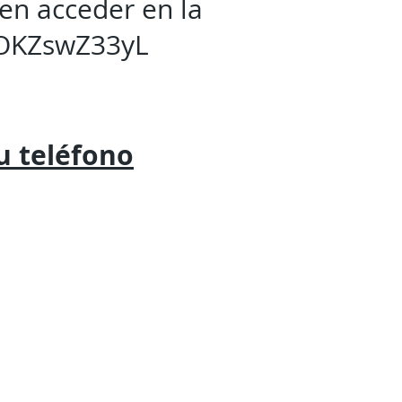
en acceder en la
nOKZswZ33yL
tu
teléfono