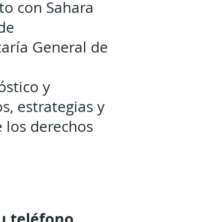
to con Sahara
de
taría General de
óstico y
s, estrategias y
e los derechos
tu
teléfono