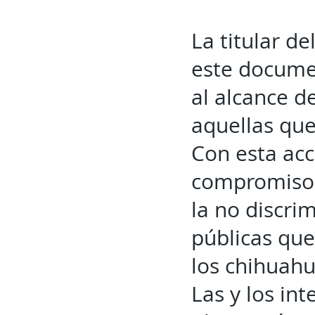
La titular d
este documen
al alcance d
aquellas que
Con esta acc
compromiso c
la no discri
públicas que
los chihuah
Las y los in