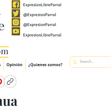
ExpresionLibreParral
@ExpresionParral
@ExpresionParral
ExpresionLibreParral
s
Opinión
¿Quienes somos?
hua