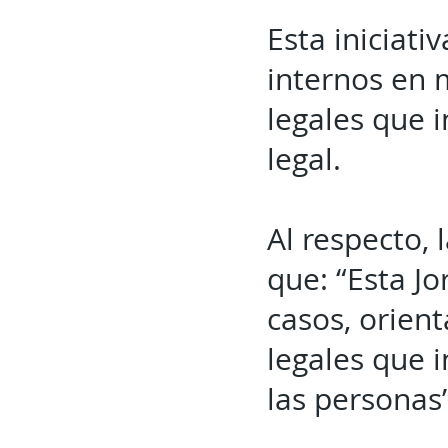
Esta iniciati
internos en m
legales que i
legal.
Al respecto,
que: “Esta Jo
casos, orient
legales que i
las personas