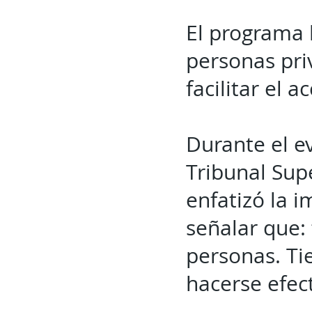
El programa b
personas priv
facilitar el 
Durante el e
Tribunal Supe
enfatizó la i
señalar que: 
personas. Ti
hacerse efect