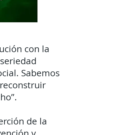
ución con la
 seriedad
ocial. Sabemos
reconstruir
cho”.
erción de la
vención y