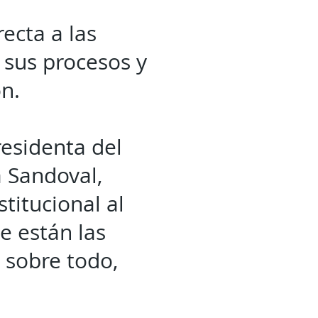
ecta a las
r sus procesos y
ón.
residenta del
a Sandoval,
titucional al
e están las
 sobre todo,