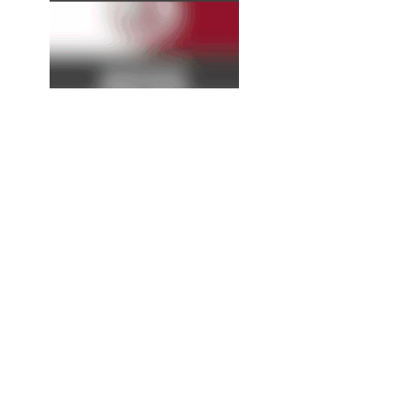
La
Expresión
Continúa...
¡Alerta! Se esperan