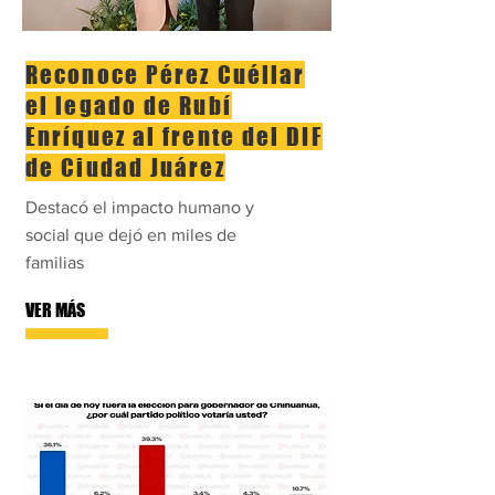
Reconoce Pérez Cuéllar
el legado de Rubí
Enríquez al frente del DIF
de Ciudad Juárez
Destacó el impacto humano y
social que dejó en miles de
familias
VER MÁS