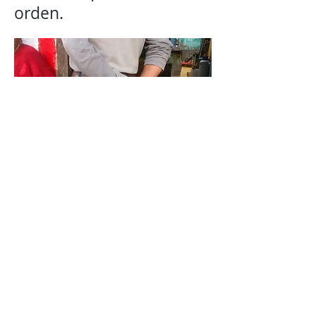
orden.
Insistimos a la Policía
Municipal, hablamos,
pero igual dijeron que ni
podían venir y yo seguía
aquí oiga, detenido, en mi
propio cuerpo. Libre pero
preso. Sin poder