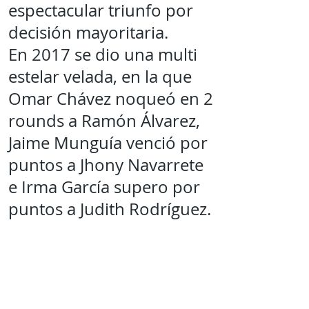
espectacular triunfo por
decisión mayoritaria.
En 2017 se dio una multi
estelar velada, en la que
Omar Chávez noqueó en 2
rounds a Ramón Álvarez,
Jaime Munguía venció por
puntos a Jhony Navarrete
e Irma García supero por
puntos a Judith Rodríguez.
La función más reciente en
el gimnasio de la UACH fue
en septiembre de 2017, y
ahí Antonio Margarito hizo