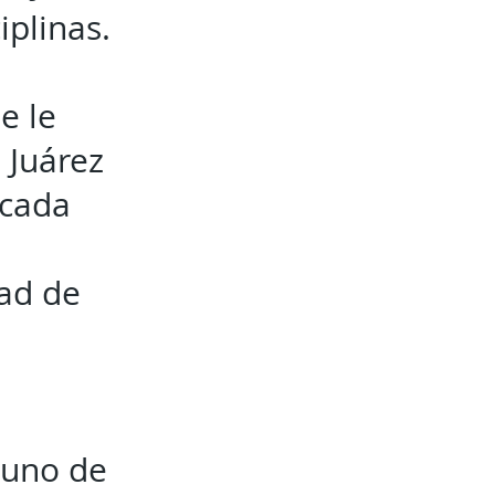
iplinas.
e le
 Juárez
 cada
tad de
a uno de