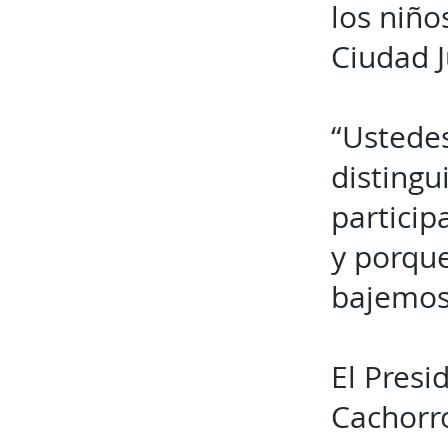
los niño
Ciudad J
“Ustedes
distingu
particip
y porque
bajemos 
El Presi
Cachorro