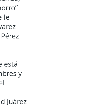
horro”
e le
varez
 Pérez
e está
mbres y
el
d Juárez