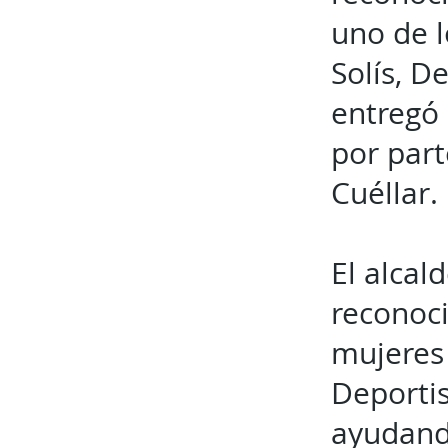
uno de 
Solís, D
entregó 
por part
Cuéllar.
El alcal
reconoc
mujeres 
Deportis
ayudand