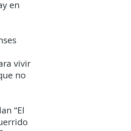
ay en
nses
ra vivir
 que no
lan “El
uerrido