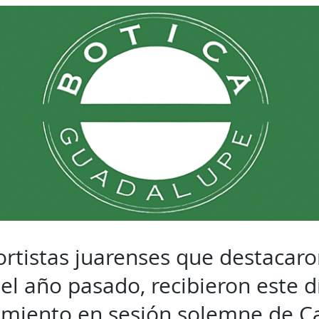
rtistas juarenses que destacar
el año pasado, recibieron este d
imiento en sesión solemne de Ca