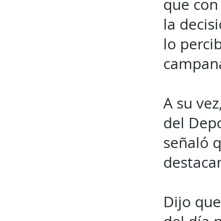
que con 
la decis
lo perci
campana
A su vez
del Depo
señaló 
destacan
Dijo que