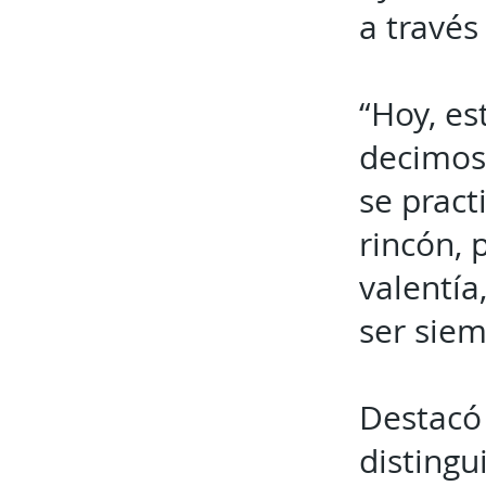
a través
“Hoy, es
decimos
se pract
rincón, 
valentía,
ser siem
Destacó 
distingu