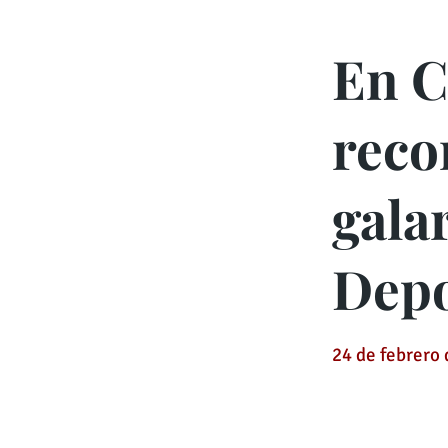
En C
reco
gala
Depo
24 de febrero