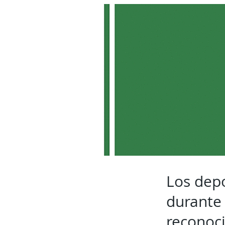
Los depo
durante 
reconoc