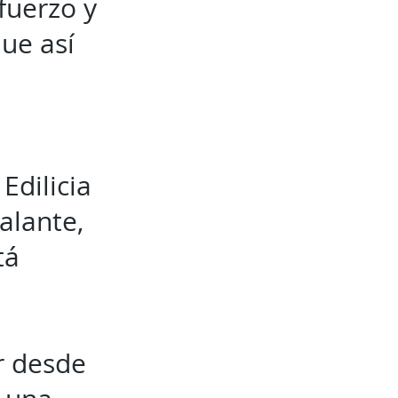
fuerzo y
que así
Edilicia
alante,
tá
r desde