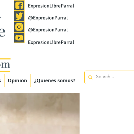
ExpresionLibreParral
@ExpresionParral
@ExpresionParral
ExpresionLibreParral
s
Opinión
¿Quienes somos?