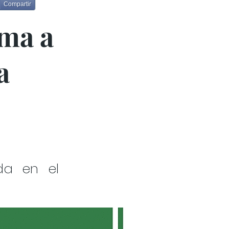
Compartir
ima a
a
da en el