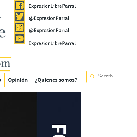
ExpresionLibreParral
@ExpresionParral
@ExpresionParral
ExpresionLibreParral
s
Opinión
¿Quienes somos?