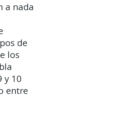
n a nada
e
ipos de
e los
bla
9 y 10
o entre