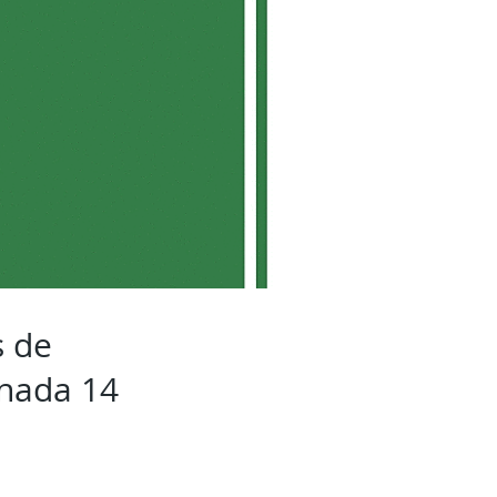
s de
rnada 14