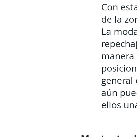
Con esta
de la zo
La modal
repechaj
manera d
posicion
general 
aún pued
ellos un