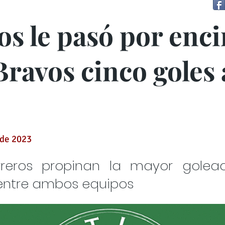
os le pasó por enc
Bravos cinco goles 
 de 2023
rreros propinan la mayor golea
l entre ambos equipos