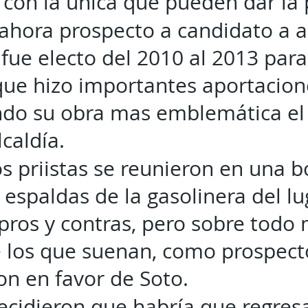
, con la única que pueden dar la 
l ahora prospecto a candidato a a
 fue electo del 2010 al 2013 para
que hizo importantes aportacion
endo su obra mas emblemática el
lcaldía.
Los priistas se reunieron en una
 espaldas de la gasolinera del l
 pros y contras, pero sobre todo 
 los que suenan, como prospect
ron en favor de Soto.
Decidieron que habría que regresa