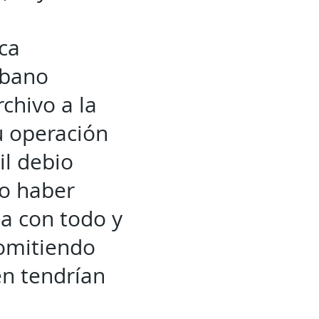
ica
rbano
chivo a la
u operación
il debio
io haber
a con todo y
 omitiendo
én tendrían