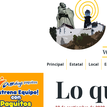
Principal
Estatal
Local
E
Lo qu