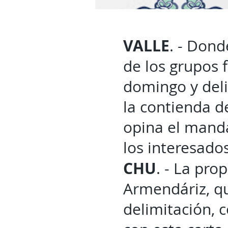
VALLE
. - Don
de los grupos f
domingo y deli
la contienda d
opina el manda
los interesados
CHU
. - La pro
Armendáriz, qu
delimitación, 