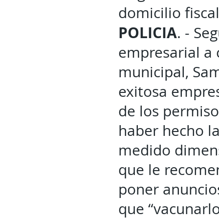
domicilio fisca
POLICIA
. - Se
empresarial a 
municipal, Sam
exitosa empres
de los permiso
haber hecho la
medido dimens
que le recomen
poner anuncios
que “vacunarlo