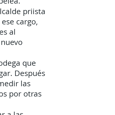
pelea.
lcalde priista
 ese cargo,
es al
 nuevo
 bodega que
ugar. Después
medir las
os por otras
r a las