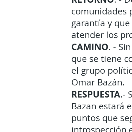
comunidades p
garantía y qu
atender los pr
CAMINO
. - S
que se tiene c
el grupo polít
Omar Bazán.
RESPUESTA
.-
Bazan estará e
puntos que se
introspección e