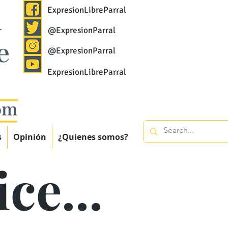
ExpresionLibreParral
@ExpresionParral
@ExpresionParral
ExpresionLibreParral
s
Opinión
¿Quienes somos?
ce...