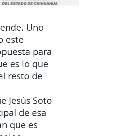
lende. Uno
o este
ropuesta para
ue es lo que
el resto de
ue Jesús Soto
ipal de esa
an que es