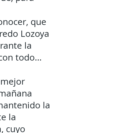
conocer, que
fredo Lozoya
rante la
 con todo…
o mejor
a mañana
mantenido la
e la
a, cuyo