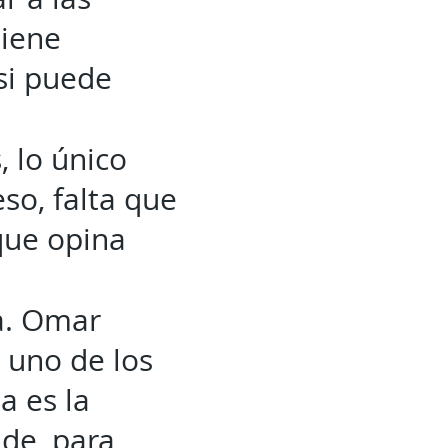
tiene
si puede
 lo único
so, falta que
que opina
ta. Omar
 uno de los
a es la
nde, para