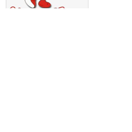
Mantente al tanto de la
información mas
relevante
con
Expresión
Libre directo en
tu
teléfono
La
Expresión
Continua...