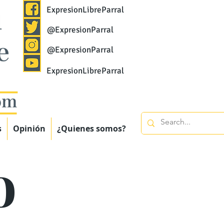
ExpresionLibreParral
@ExpresionParral
@ExpresionParral
ExpresionLibreParral
s
Opinión
¿Quienes somos?
o