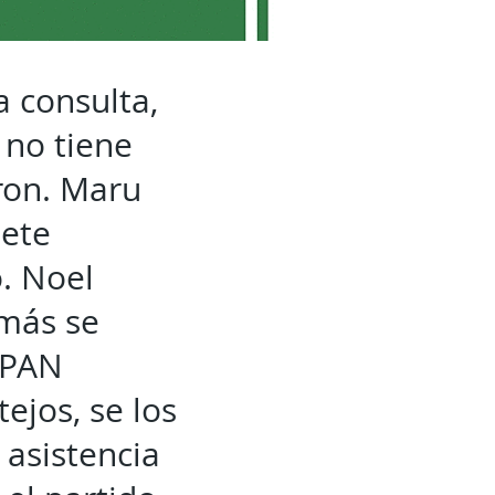
a consulta,
 no tiene
aron. Maru
uete
. Noel
emás se
 PAN
ejos, se los
 asistencia