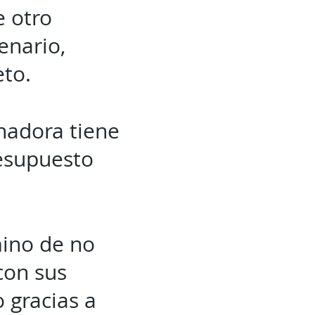
e otro
enario,
eto.
rnadora tiene
resupuesto
mino de no
con sus
 gracias a