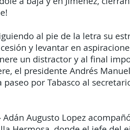
ole a baja y en Jiménez, cierran
e!
guiendo al pie de la letra su est
cesión y levantar en aspiracione
nere un distractor y al final imp
re, el presidente Andrés Manue
 paseo por Tabasco al secretari
-
Adán Augusto Lopez acompañó
illa Hermosa, donde el jefe del e