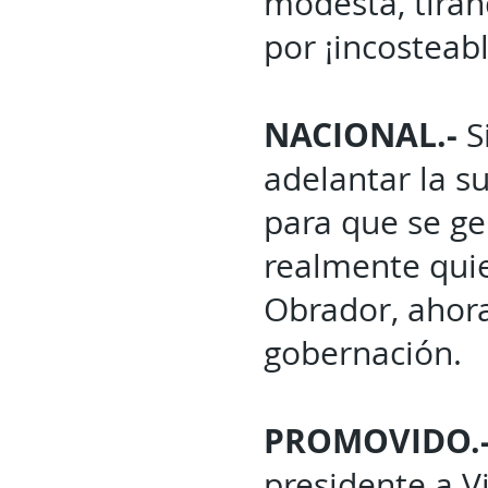
modesta, tiránd
por ¡incosteabl
NACIONAL.-
Si
adelantar la su
para que se ge
realmente quie
Obrador, ahora
gobernación.
PROMOVIDO.
presidente a V