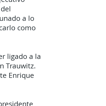
 del
aunado a lo
rcarlo como
r ligado a la
n Trauwitz.
nte Enrique
presidente