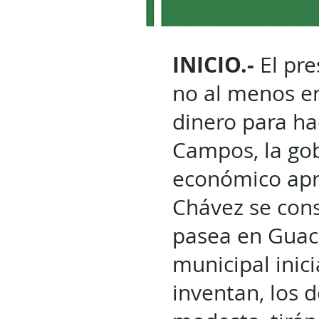
INICIO.-
El pre
no al menos en
dinero para ha
Campos, la gob
económico apro
Chávez se con
pasea en Guac
municipal inici
inventan, los 