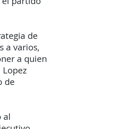
 el partido
rategia de
s a varios,
oner a quien
l Lopez
o de
 al
jecutivo