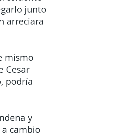
egarlo junto
n arreciara
se mismo
e Cesar
, podría
ondena y
o a cambio