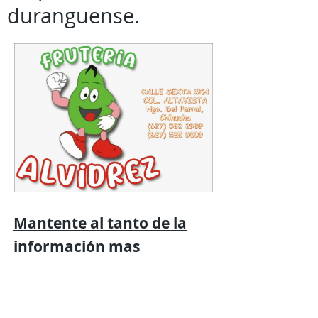
duranguense.
Mantente al tanto de la
información mas
relevante
con
Expresión
Libre directo en
tu
teléfono