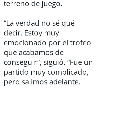
terreno de juego.
“La verdad no sé qué
decir. Estoy muy
emocionado por el trofeo
que acabamos de
conseguir”, siguió. “Fue un
partido muy complicado,
pero salimos adelante.
Agradezco a mi familia,
amigos y cuerpo de
trabajo por la confianza”,
declaró el
MVP
del Super
Bowl LVI.