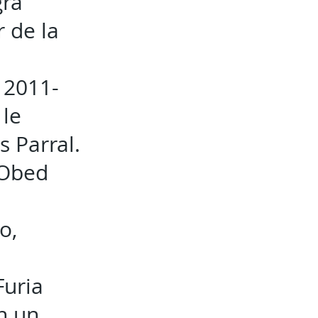
gra
 de la
l 2011-
 le
s Parral.
 Obed
o,
Furia
n un