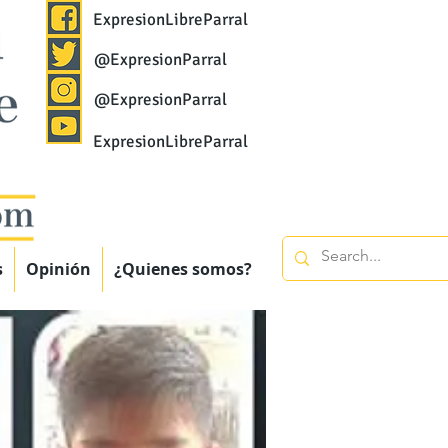
ExpresionLibreParral
@ExpresionParral
@ExpresionParral
ExpresionLibreParral
s
Opinión
¿Quienes somos?