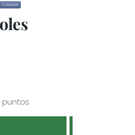
Compartir
oles
8 puntos