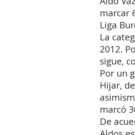
Aldo Váz
marcar 6
Liga Bur
La categ
2012. Po
sigue, c
Por un g
Hijar, d
asimismo
marcó 30
De acuer
Aldos es