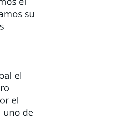
mos el
itamos su
s
pal el
ero
or el
a uno de