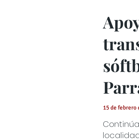
Apoy
tran
sóft
Parr
15 de febrero
Continúa
localida