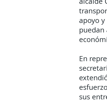
alcalde
transpor
apoyo y 
puedan 
económic
En repre
secretar
extendió
esfuerzo
sus ent