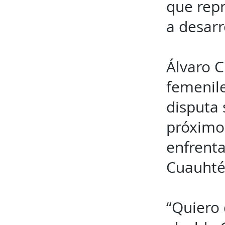
que rep
a desarr
Álvaro C
femenile
disputa 
próximo 
enfrenta
Cuauhtém
“Quiero