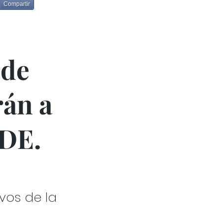
Compartir
 de
rán a
ADE.
vos de la