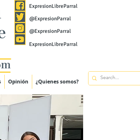
ExpresionLibreParral
@ExpresionParral
@ExpresionParral
ExpresionLibreParral
s
Opinión
¿Quienes somos?