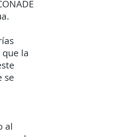
s CONADE
ua.
rías
 que la
este
e se
.
 al