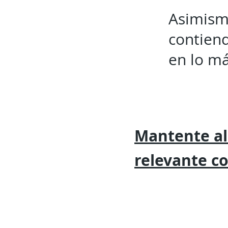
Asimismo
contien
en lo má
Mantente al
relevante
c