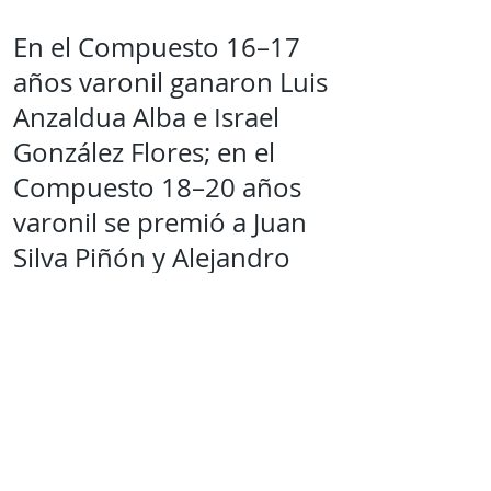
En el Compuesto 16–17
años varonil ganaron Luis
Anzaldua Alba e Israel
González Flores; en el
Compuesto 18–20 años
varonil se premió a Juan
Silva Piñón y Alejandro
Ramírez; mientras que el
femenil fue conquistado
por Diana Vásquez Ortega,
Miranda Cisneros Villa y
Andrea Hernández Romo.