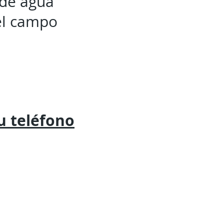
 de agua
 el campo
tu
teléfono