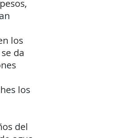
 pesos,
ían
n los
 se da
ones
ches los
ños del