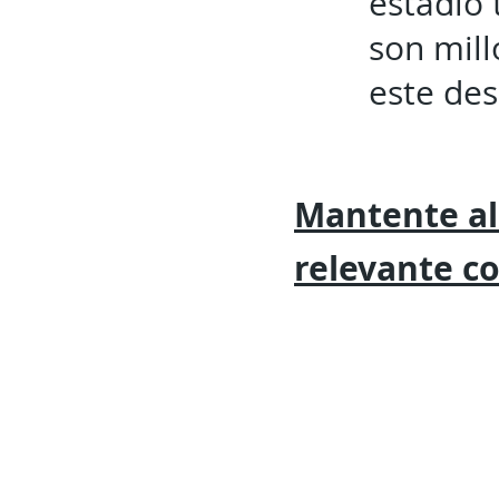
estadio 
son mill
este des
Mantente al
relevante
c