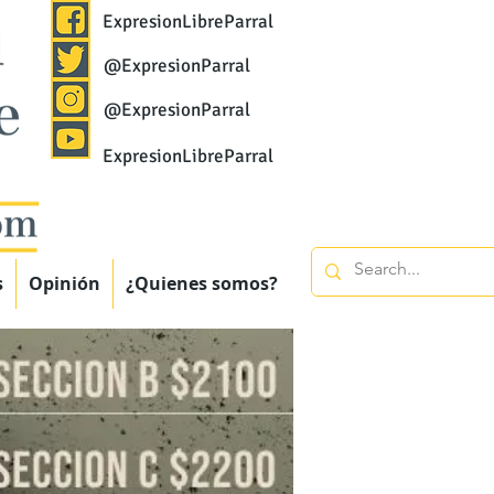
ExpresionLibreParral
@ExpresionParral
@ExpresionParral
ExpresionLibreParral
s
Opinión
¿Quienes somos?