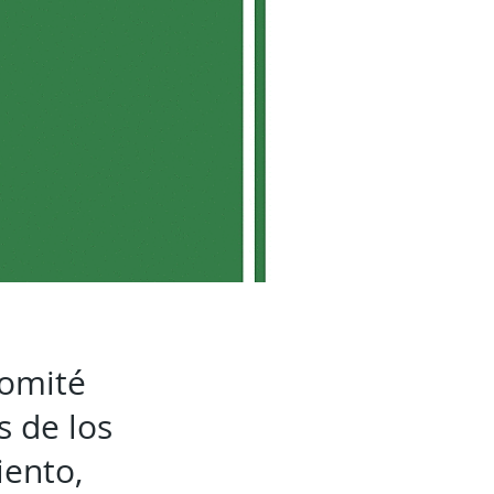
comité
s de los
iento,