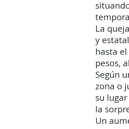
situando
tempora
La queja
y estata
hasta el
pesos, a
Según u
zona o j
su lugar
la sorpr
Un aumen