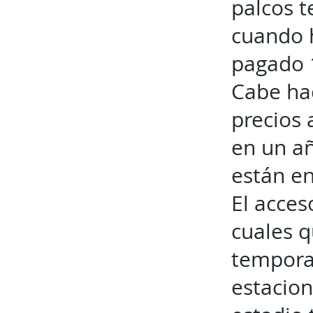
palcos t
cuando 
pagado 
Cabe ha
precios
en un a
están e
El acces
cuales q
temporad
estacion