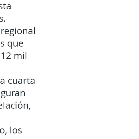
sta
s.
 regional
os que
 12 mil
a cuarta
eguran
elación,
, los