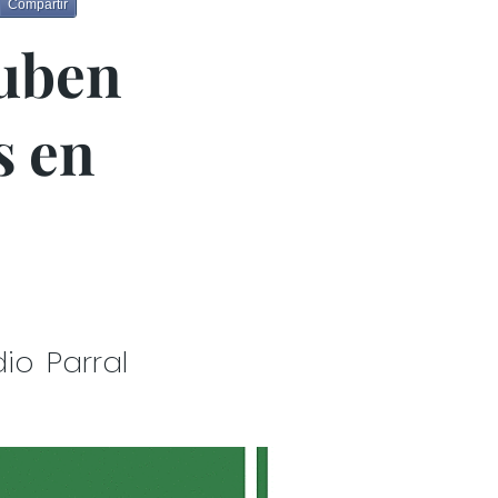
Compartir
suben
s en
io Parral