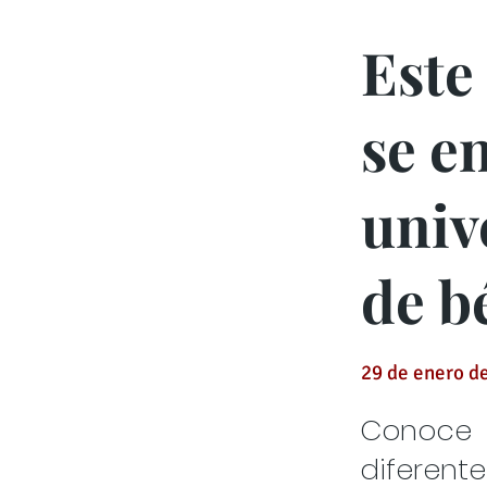
Este
se e
univ
de b
29 de enero d
Conoce 
diferent