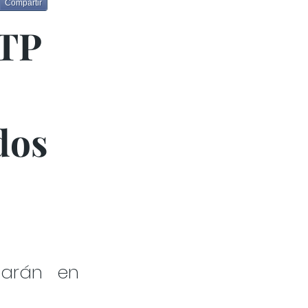
Compartir
UTP
dos
zarán en