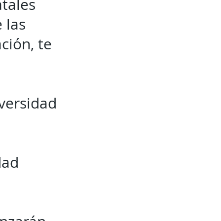
atales
 las
ción, te
iversidad
dad