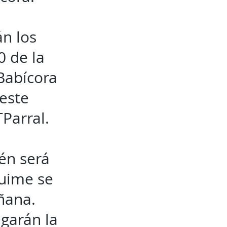
án los
0 de la
Babícora
 este
Parral.
én será
uime se
ñana.
ugarán la