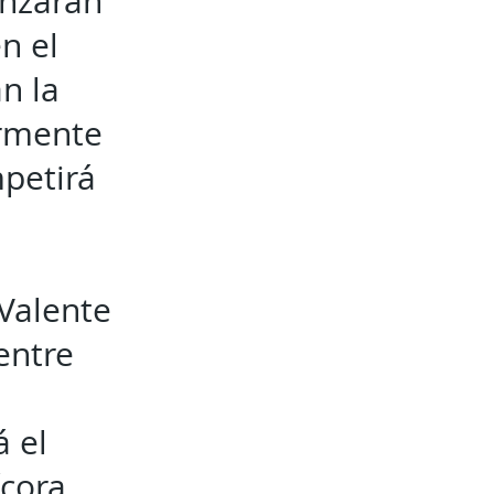
enzarán
n el
n la
ormente
mpetirá
 Valente
entre
á el
cora.