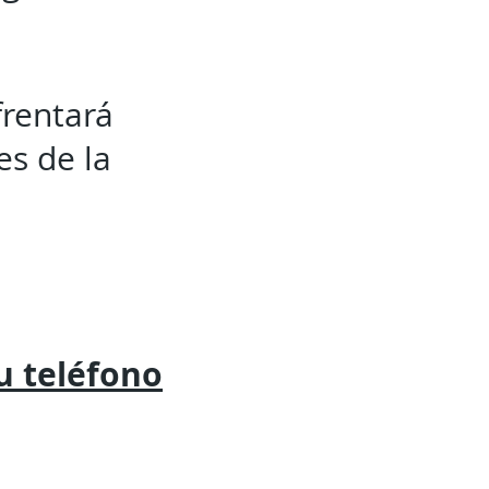
frentará
es de la
tu
teléfono