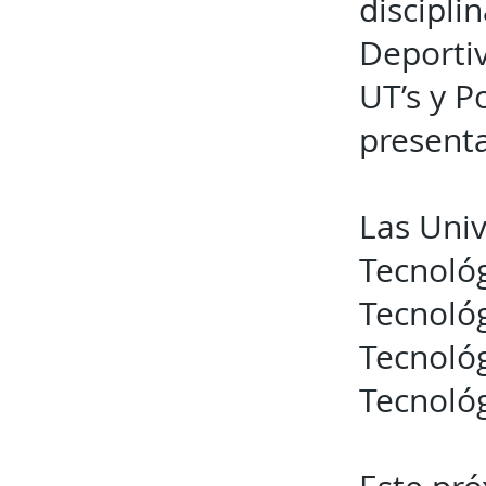
discipli
Deportiv
UT’s y P
presenta
Las Univ
Tecnológ
Tecnoló
Tecnológ
Tecnoló