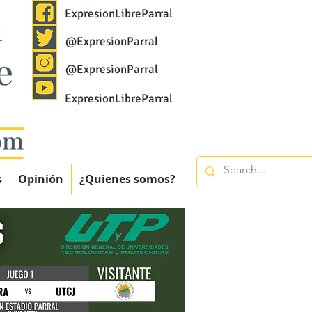
ExpresionLibreParral
@ExpresionParral
@ExpresionParral
ExpresionLibreParral
s
Opinión
¿Quienes somos?