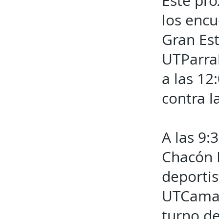
Este pr
los encu
Gran Est
UTParra
a las 12
contra l
A las 9:
Chacón B
deportis
UTCamarg
turno d