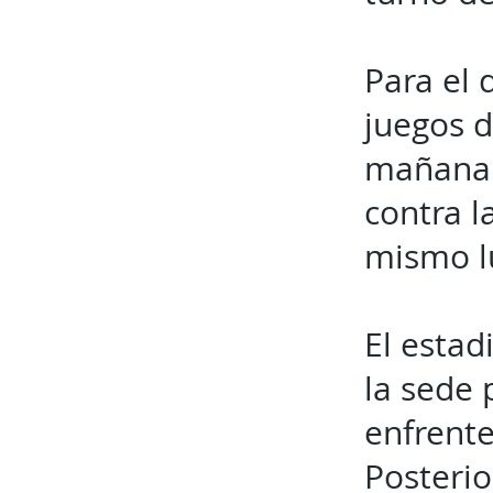
Para el 
juegos d
mañana e
contra l
mismo lu
El estad
la sede
enfrente
Posterio