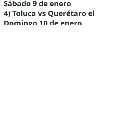
Sábado 9 de enero
4)
Toluca vs Querétaro el
Domingo 10 de enero
5)
Santos vs Cruz Azul el
Domingo 10 de enero
Mantente al tanto de la
información mas
relevante
con
Expresión
Libre directo en
tu
teléfono