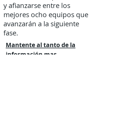
y afianzarse entre los
mejores ocho equipos que
avanzarán a la siguiente
fase.
Mantente al tanto de la
información mas
relevante
con
Expresión
Libre directo en
tu
teléfono