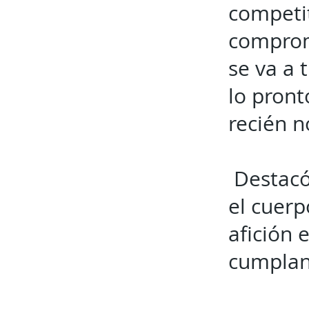
competit
comprom
se va a 
lo pront
recién 
Destacó
el cuerp
afición 
cumplan