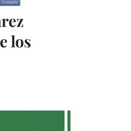
Compartir
árez
 los