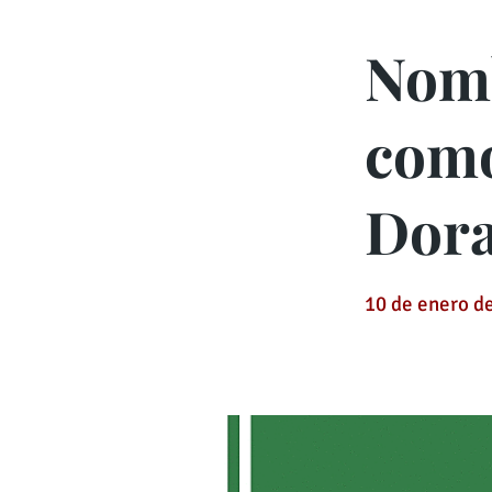
Nomb
como
Dor
10 de enero d