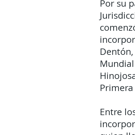
Por su p
Jurisdic
comenzó 
incorpor
Dentón, 
Mundial
Hinojos
Primera
Entre lo
incorpor