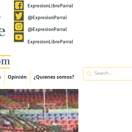
ExpresionLibreParral
@ExpresionParral
@ExpresionParral
ExpresionLibreParral
s
Opinión
¿Quienes somos?