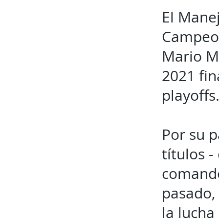
El Manej
Campeon
Mario M
2021 fin
playoffs
Por su p
títulos 
comandó 
pasado, 
la lucha 