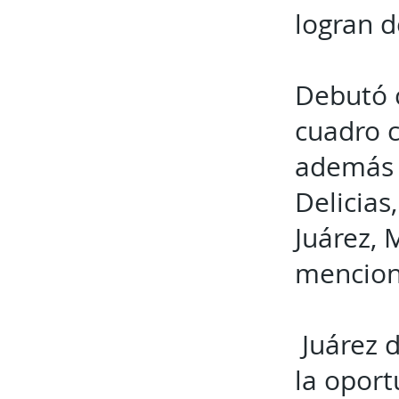
logran 
Debutó 
cuadro c
además d
Delicias
Juárez,
mencion
Juárez d
la oport