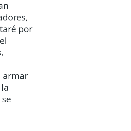
ran
adores,
ataré por
el
s.
a armar
 la
 se