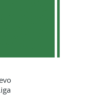
uevo
iga