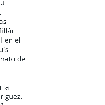
su
,
as
illán
l en el
uis
onato de
 la
ríguez,