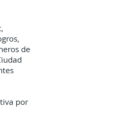
,
ogros,
oneros de
Ciudad
ntes
tiva por