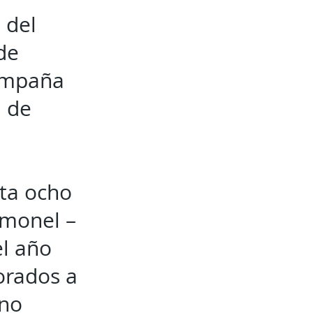
 del
de
campaña
a de
nta ocho
imonel –
el año
orados a
 no