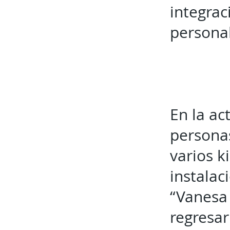
integrac
personal
En la ac
personas
varios 
instalac
“Vanesa
regresar