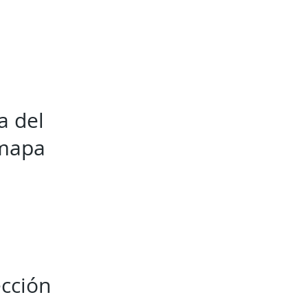
a del
 mapa
ección