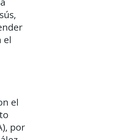
la
sús,
ender
 el
on el
to
), por
ález.