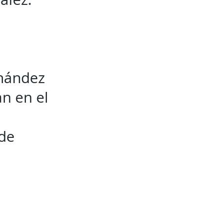
rnández
an en el
 de