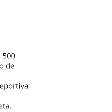
e 500
do de
deportiva
eta.