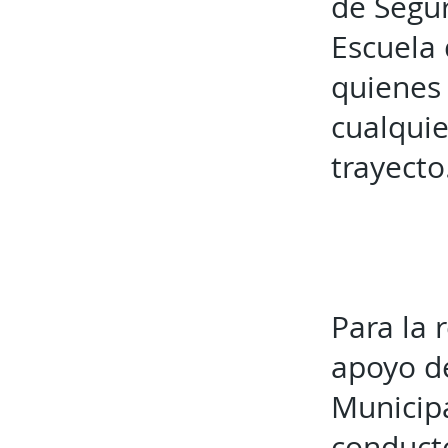
de Segur
Escuela 
quienes 
cualquie
trayecto
Para la 
apoyo de
Municip
conducto