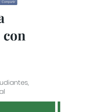
Compartir
a
e con
udiantes,
al