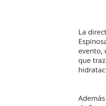
La direc
Espinosa
evento, 
que traz
hidratac
Además s