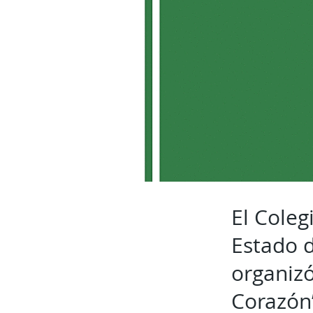
El Coleg
Estado d
organizó
Corazón”