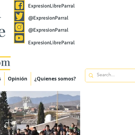
ExpresionLibreParral
@ExpresionParral
@ExpresionParral
ExpresionLibreParral
s
Opinión
¿Quienes somos?