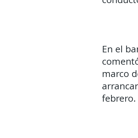
En el ba
comentó 
marco de
arrancar
febrero.