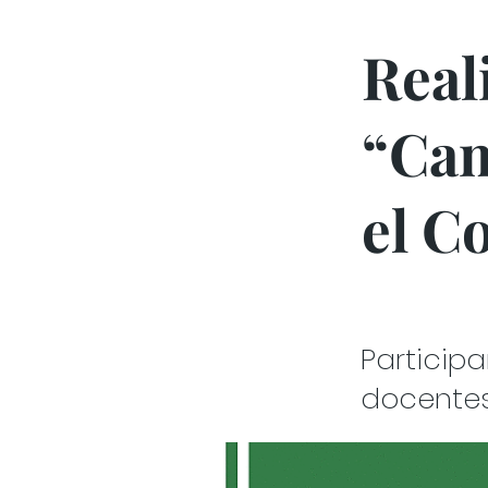
Real
“Cam
el C
Particip
docentes