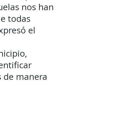
cuelas nos han
ue todas
xpresó el
icipio,
ntificar
os de manera