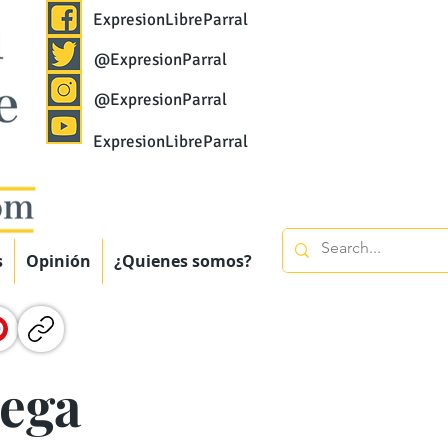
ExpresionLibreParral
@ExpresionParral
@ExpresionParral
ExpresionLibreParral
s
Opinión
¿Quienes somos?
rega