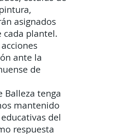
pintura,
erán asignados
 cada plantel.
 acciones
ón ante la
ahuense de
e Balleza tenga
emos mantenido
educativas del
omo respuesta