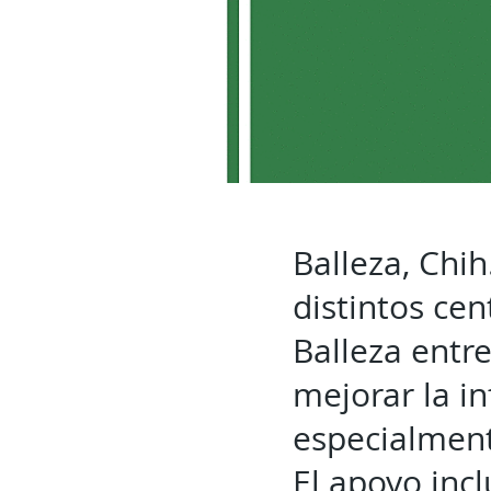
Balleza, Chih
distintos cen
Balleza entr
mejorar la in
especialmen
El apoyo inc